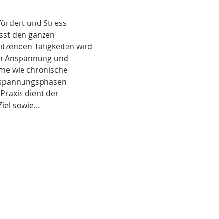
fördert und Stress 
ässt den ganzen 
tzenden Tätigkeiten wird 
en Anspannung und 
me wie chronische 
ntspannungsphasen 
Praxis dient der 
Ziel sowie…