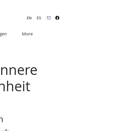
EN
ES
ngen
More
innere
nheit
n