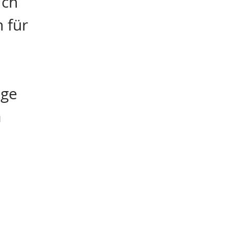
ich
 für
ige
a